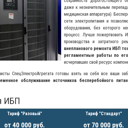
сохранность дорогостоящего об
даже к незначительным перепада
медицинская аппаратура). Беспер
сети электропитания и позвол
оборудования, без которого не
процесс. Лучше пожертвовать И
производства и затратного 
внепланового ремонта ИБП то
регламентные работы по ег
исчерпавших свой ресурс компоне
листы СпецЭлектроАгрегата готовы взять на себя все ваши заб
ременное обслуживание источников бесперебойного пита
я ИБП
Тариф "Разовый"
Тариф "Стандарт"
от 40 000 руб.
от 70 000 руб.