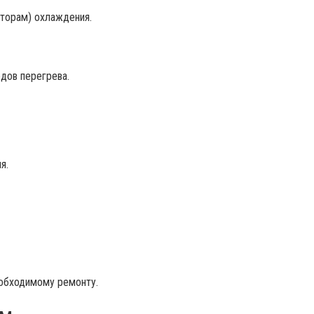
яторам) охлаждения.
едов перегрева.
я.
еобходимому ремонту.