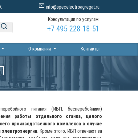
К
info@specelectroagregat.ru
Консультации по услугам:
+7 495 228-18-51
П
О компании
Контакты
П
еребойного питания (ИБП, бесперебойники)
ения работы отдельного станка, целого
всего производственного комплекса в случае
 электроэнергии
. Кроме этого, ИБП отвечают за