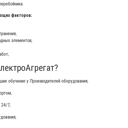
перебойника.
ющих факторов:
транения;
одных элементов;
абот;
лектроАгрегат?
ие обучение у Производителей оборудования;
ортом;
24/7;
дования;