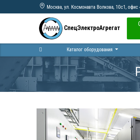
Москва, ул. Космонавта Волкова, 10с1, офис
СпецЭлектроАгрегат
Каталог оборудования