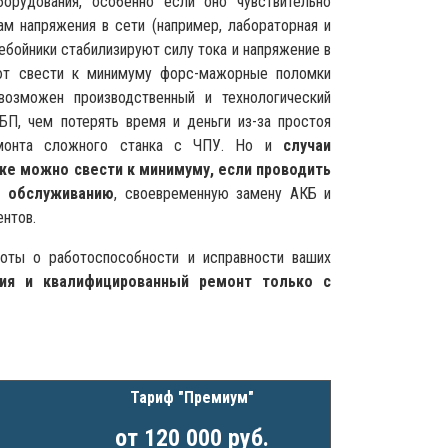
орудования, особенно если оно чувствительно
м напряжения в сети (например, лабораторная и
ебойники стабилизируют силу тока и напряжение в
яют свести к минимуму форс-мажорные поломки
возможен производственный и технологический
БП, чем потерять время и деньги из-за простоя
ремонта сложного станка с ЧПУ. Но и
случаи
же можно свести к минимуму, если проводить
о обслуживанию
, своевременную замену АКБ и
нтов.
оты о работоспособности и исправности ваших
ния и квалифицированный ремонт только с
Тариф "Премиум"
от 120 000 руб.