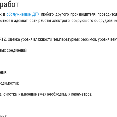
работ
ак и
обслуживание ДГУ
любого другого производителя, проводится
риться в адекватности работы электрогенерирующего оборудован
TZ. Оценка уровня влажности, температурных режимов, уровня вент
вых соединений;
ния;
ходимости);
: очистка, измерение вмех необходимых параметров;
ния;