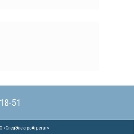
-18-51
О «СпецЭлектроАгрегат»