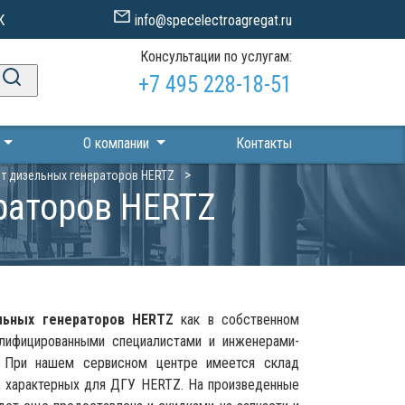
К
info@specelectroagregat.ru
Консультации по услугам:
+7 495 228-18-51
П
О компании
Контакты
т дизельных генераторов HERTZ
раторов HERTZ
льных генераторов HERTZ
как в собственном
алифицированными специалистами и инженерами-
. При нашем сервисном центре имеется склад
к, характерных для ДГУ HERTZ. На произведенные