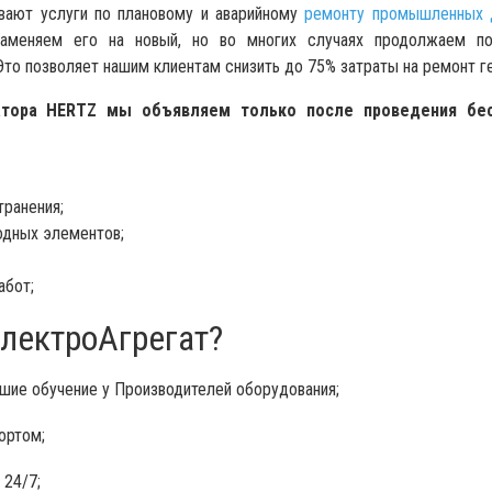
вают услуги по плановому и аварийному
ремонту промышленных 
заменяем его на новый, но во многих случаях продолжаем п
Это позволяет нашим клиентам снизить до 75% затраты на ремонт г
атора HERTZ мы объявляем только после проведения бес
транения;
одных элементов;
абот;
лектроАгрегат?
ие обучение у Производителей оборудования;
ортом;
24/7;