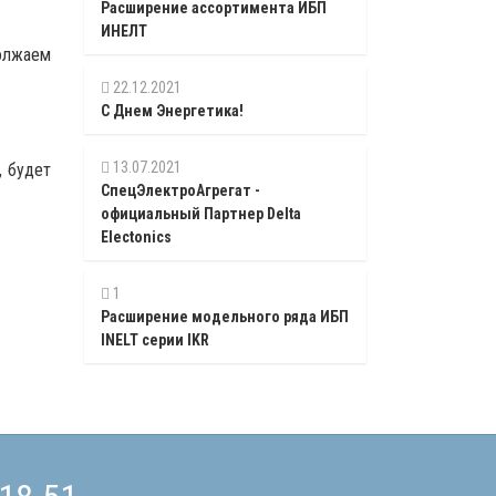
Расширение ассортимента ИБП
ИНЕЛТ
должаем
22.12.2021
С Днем Энергетика!
13.07.2021
, будет
СпецЭлектроАгрегат -
официальный Партнер Delta
Electonics
1
Расширение модельного ряда ИБП
INELT серии IKR