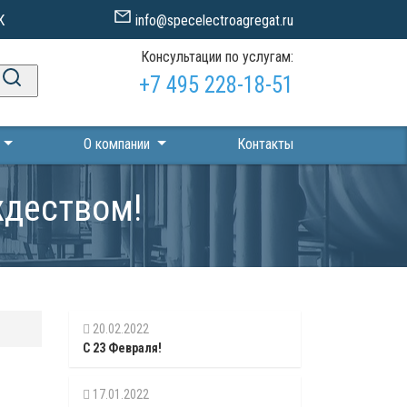
К
info@specelectroagregat.ru
Консультации по услугам:
+7 495 228-18-51
П
О компании
Контакты
ждеством!
20.02.2022
С 23 Февраля!
17.01.2022