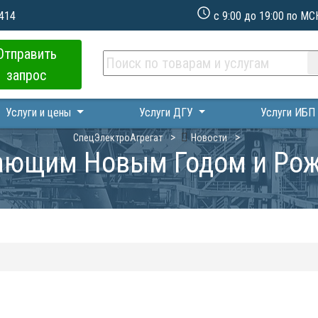
 414
с 9:00 до 19:00 по МС
Отправить
запрос
Услуги и цены
Услуги ДГУ
Услуги ИБ
СпецЭлектроАгрегат
Новости
ающим Новым Годом и Ро