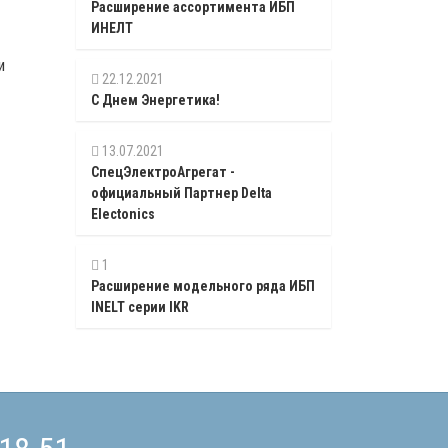
Расширение ассортимента ИБП
ИНЕЛТ
и
22.12.2021
С Днем Энергетика!
13.07.2021
СпецЭлектроАгрегат -
официальный Партнер Delta
Electonics
1
Расширение модельного ряда ИБП
INELT серии IKR