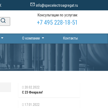
К
info@specelectroagregat.ru
Консультации по услугам:
+7 495 228-18-51
П
О компании
Контакты
20.02.2022
С 23 Февраля!
17.01.2022