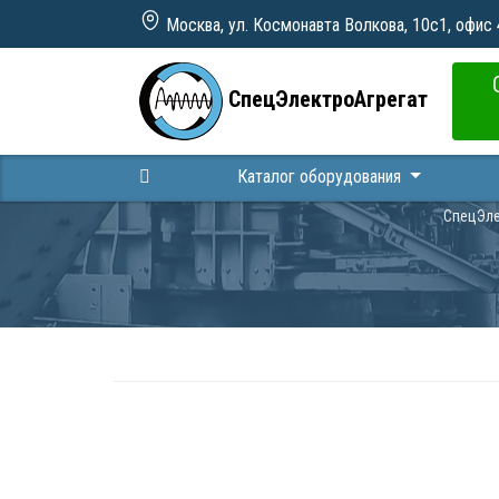
Москва, ул. Космонавта Волкова, 10с1, офис
СпецЭлектроАгрегат
Каталог оборудования
СпецЭле