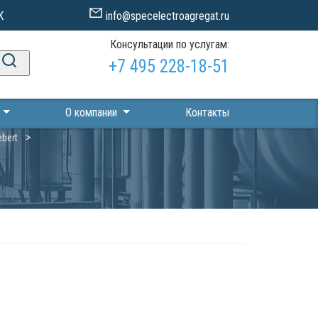
К
info@specelectroagregat.ru
Консультации по услугам:
+7 495 228-18-51
П
О компании
Контакты
bert