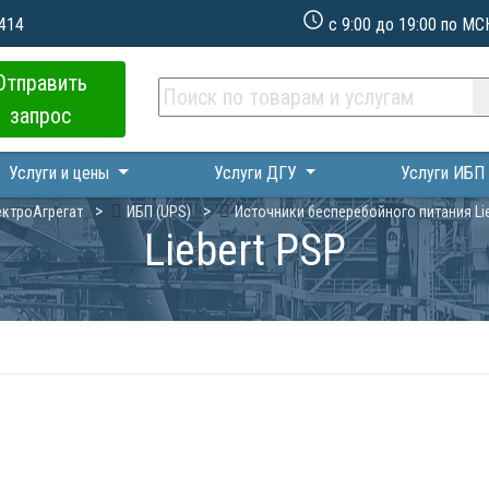
 414
с 9:00 до 19:00 по МС
Отправить
запрос
Услуги и цены
Услуги ДГУ
Услуги ИБ
ктроАгрегат
ИБП (UPS)
Источники бесперебойного питания Lie
Liebert PSP