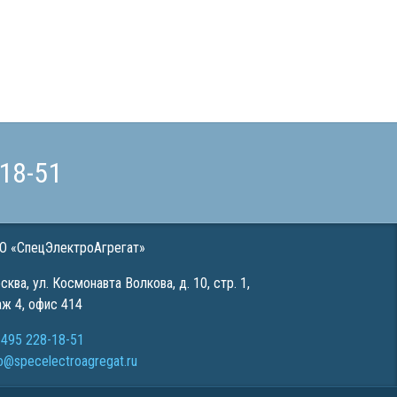
-18-51
О «СпецЭлектроАгрегат»
сква
,
ул. Космонавта Волкова, д. 10, стр. 1,
аж 4, офис 414
 495 228-18-51
fo@specelectroagregat.ru