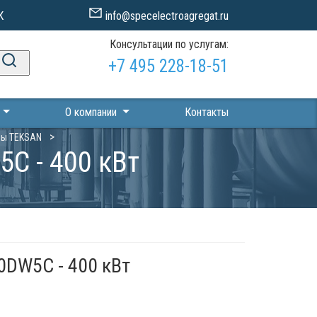
К
info@specelectroagregat.ru
Консультации по услугам:
+7 495 228-18-51
П
О компании
Контакты
ры TEKSAN
C - 400 кВт
0DW5C - 400 кВт