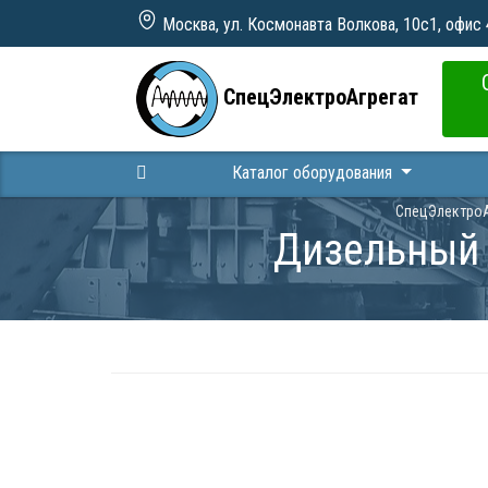
Москва, ул. Космонавта Волкова, 10с1, офис
СпецЭлектроАгрегат
Каталог оборудования
СпецЭлектроА
Дизельный 