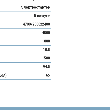
Электростартер
В кожухе
4700х2000х2400
4500
1000
10.5
1500
94.5
Б(A):
65