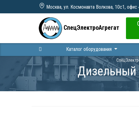
Москва, ул. Космонавта Волкова, 10с1, офис
СпецЭлектроАгрегат
Каталог оборудования
СпецЭлектр
Дизельный 