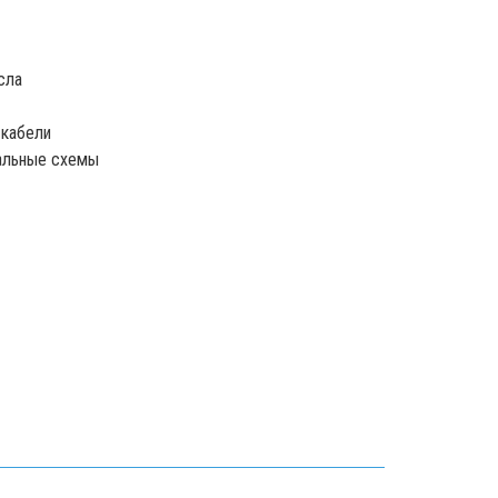
сла
 кабели
иальные схемы