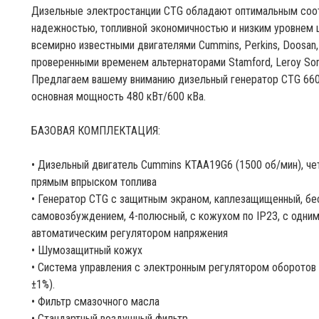
Дизельные электростанции CTG обладают оптимальным соот
надежностью, топливной экономичностью и низким уровнем
всемирно известными двигателями Cummins, Perkins, Doosan, M
проверенными временем альтернаторами Stamford, Leroy Som
Предлагаем вашему вниманию дизельный генератор CTG 660
основная мощность 480 кВт/600 кВа.
БАЗОВАЯ КОМПЛЕКТАЦИЯ:
• Дизельный двигатель Cummins KTAA19G6 (1500 об/мин), ч
прямым впрыском топлива
• Генератор CTG с защитным экраном, каплезащищенный, б
самовозбуждением, 4-полюсный, с кожухом по IP23, с одни
автоматическим регулятором напряжения
• Шумозащитный кожух
• Система управления с электронным регулятором оборотов
±1%).
• Фильтр смазочного масла
• Стандартный воздушный фильтр