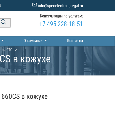
К
info@specelectroagregat.ru
Консультации по услугам:
+7 495 228-18-51
П
О компании
Контакты
оры CTG
CS в кожухе
 660CS в кожухе