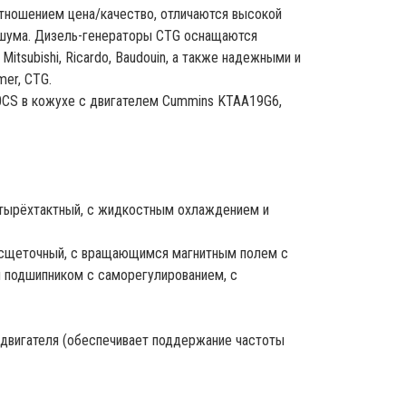
ношением цена/качество, отличаются высокой
 шума. Дизель-генераторы CTG оснащаются
itsubishi, Ricardo, Baudouin, а также надежными и
er, CTG.
CS в кожухе с двигателем Cummins KTAA19G6,
етырёхтактный, с жидкостным охлаждением и
есщеточный, с вращающимся магнитным полем с
м подшипником с саморегулированием, с
 двигателя (обеспечивает поддержание частоты