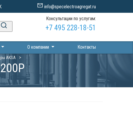
К
info@specelectroagregat.ru
Консультации по услугам:
+7 495 228-18-51
П
О компании
Контакты
оры AKSA
D200P