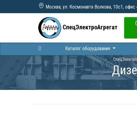
Москва, ул. Космонавта Волкова, 10с1, офис
СпецЭлектроАгрегат
Каталог оборудования
СпецЭлектро
Дизе