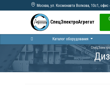
Москва, ул. Космонавта Волкова, 10с1, офис
СпецЭлектроАгрегат
Каталог оборудования
СпецЭлектро
Диз