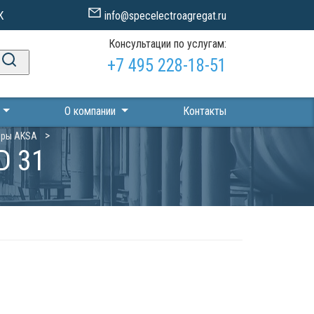
К
info@specelectroagregat.ru
Консультации по услугам:
+7 495 228-18-51
П
О компании
Контакты
оры AKSA
D 31