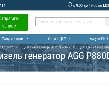
 414
с 9:00 до 19:00 по МС
Отправить
запрос
Услуги и цены
Услуги ДГУ
Услуги ИБ
оАгрегат
Дизель-генераторные установки
Дизельные генерат
изель генератор AGG P880