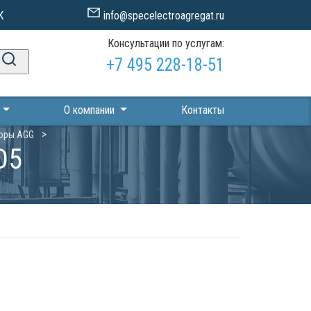
К
info@specelectroagregat.ru
Консультации по услугам:
+7 495 228-18-51
П
О компании
Контакты
оры AGG
D5