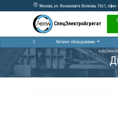
Москва, ул. Космонавта Волкова, 10с1, офис
СпецЭлектроАгрегат
Каталог оборудования
СпецЭлектр
Д