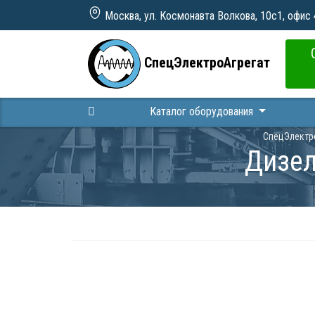
Москва, ул. Космонавта Волкова, 10с1, офис
СпецЭлектроАгрегат
Каталог оборудования
СпецЭлектр
Дизел