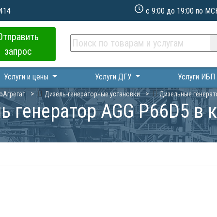
 414
с 9:00 до 19:00 по МС
Отправить
запрос
Услуги и цены
Услуги ДГУ
Услуги ИБ
оАгрегат
Дизель-генераторные установки
Дизельные генерат
ь генератор AGG P66D5 в 