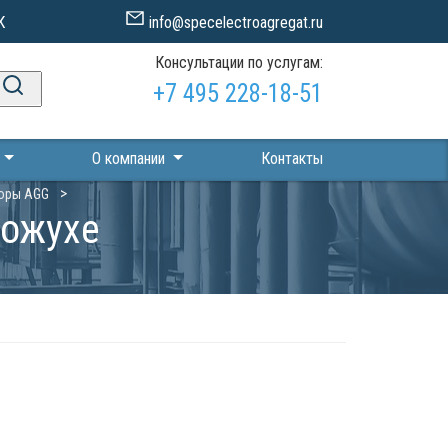
К
info@specelectroagregat.ru
Консультации по услугам:
+7 495 228-18-51
П
О компании
Контакты
оры AGG
кожухе