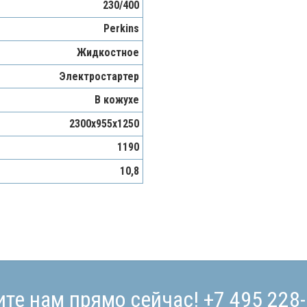
230/400
Perkins
Жидкостное
Электростартер
В кожухе
2300х955х1250
1190
10,8
ите нам прямо сейчас!
+7 495 228