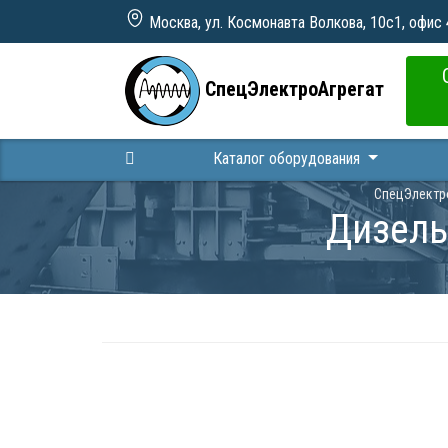
Москва, ул. Космонавта Волкова, 10с1, офис
СпецЭлектроАгрегат
Каталог оборудования
СпецЭлектр
Дизель