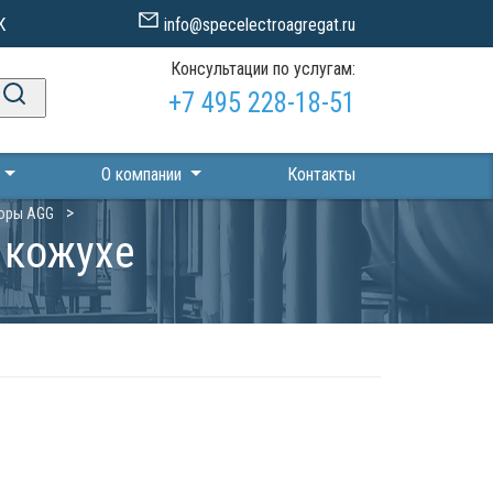
К
info@specelectroagregat.ru
Консультации по услугам:
+7 495 228-18-51
П
О компании
Контакты
оры AGG
 кожухе