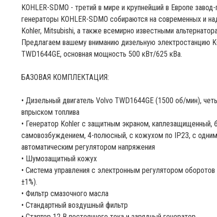
KOHLER-SDMO - третий в мире и крупнейший в Европе завод-
генераторы KOHLER-SDMO собираются на современных и наде
Kohler, Mitsubishi, а также всемирно известными альтернатора
Предлагаем вашему вниманию дизельную электростанцию K
TWD1644GE, основная мощность 500 кВт/625 кВа.
БАЗОВАЯ КОМПЛЕКТАЦИЯ:
• Дизельный двигатель Volvo TWD1644GE (1500 об/мин), че
впрыском топлива
• Генератор Kohler с защитным экраном, каплезащищенный
самовозбуждением, 4-полюсный, с кожухом по IP23, с одни
автоматическим регулятором напряжения
• Шумозащитный кожух
• Система управления с электронным регулятором оборотов
±1%).
• Фильтр смазочного масла
• Стандартный воздушный фильтр
• Стартер 12 В постоянного тока и зарядный генератор