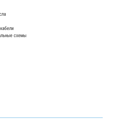
сла
 кабели
иальные схемы