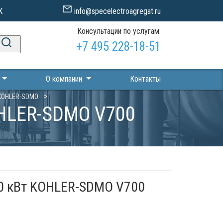
К
info@specelectroagregat.ru
Консультации по услугам:
+7 495 228-18-51
П
О компании
Контакты
KOHLER-SDMO
OHLER-SDMO V700
00 кВт KOHLER-SDMO V700