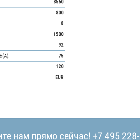
8560
800
8
1500
92
Б(A):
75
120
EUR
ите нам прямо сейчас!
+7 495 228