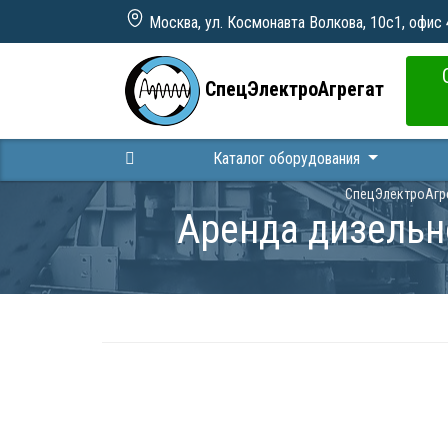
Москва, ул. Космонавта Волкова, 10с1, офис
СпецЭлектроАгрегат
Каталог оборудования
СпецЭлектроАгр
Аренда дизельн