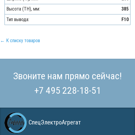
Высота (TH), мм:
385
Тип вывода:
F10
← К списку товаров
Звоните нам прямо сейчас!
+7 495 228-18-51
СпецЭлектроАгрегат