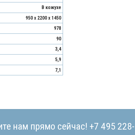
В кожухе
950 x 2200 x 1450
978
90
3,4
5,9
7,1
ите нам прямо сейчас!
+7 495 228