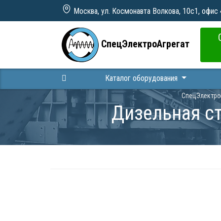
Москва, ул. Космонавта Волкова, 10с1, офис
СпецЭлектроАгрегат
Каталог оборудования
СпецЭлектро
Дизельная ст