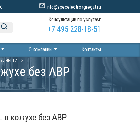
К
info@specelectroagregat.ru
Консультации по услугам:
+7 495 228-18-51
П
О компании
Контакты
ры HERTZ
ожухе без АВР
 в кожухе без АВР