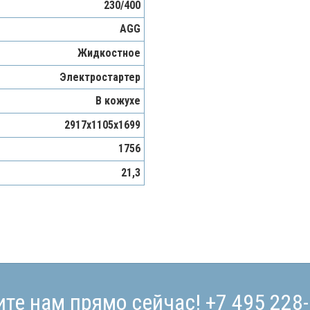
230/400
AGG
Жидкостное
Электростартер
В кожухе
2917х1105х1699
1756
21,3
ите нам прямо сейчас!
+7 495 228