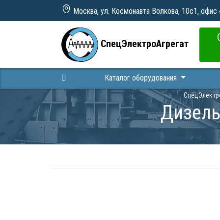
Москва, ул. Космонавта Волкова, 10с1, офис
СпецЭлектроАгрегат
Каталог оборудования
СпецЭлектр
Дизель