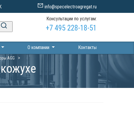
К
info@specelectroagregat.ru
Консультации по услугам:
+7 495 228-18-51
П
О компании
Контакты
оры AGG
 кожухе